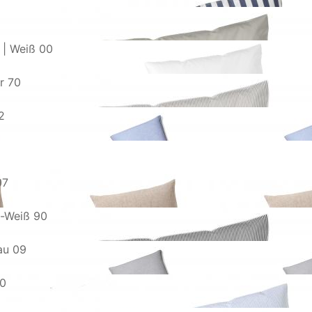
 | Weiß 00
r 70
2
07
u-Weiß 90
au 09
20