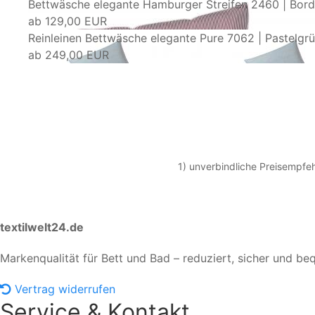
Bettwäsche elegante Hamburger Streifen 2460 | Bor
ab
129,00 EUR
Reinleinen Bettwäsche elegante Pure 7062 | Pastelgr
ab
249,00 EUR
1) unverbindliche Preisempfeh
textilwelt24.de
Markenqualität für Bett und Bad – reduziert, sicher und be
Vertrag widerrufen
Service & Kontakt