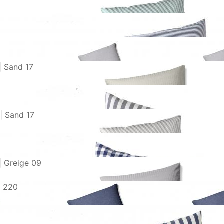
| Sand 17
| Sand 17
| Greige 09
e 220