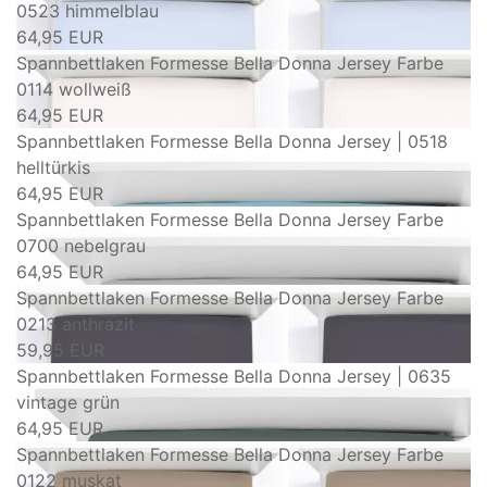
0523 himmelblau
64,95 EUR
Spannbettlaken Formesse Bella Donna Jersey Farbe
0114 wollweiß
64,95 EUR
Spannbettlaken Formesse Bella Donna Jersey | 0518
helltürkis
64,95 EUR
Spannbettlaken Formesse Bella Donna Jersey Farbe
0700 nebelgrau
64,95 EUR
Spannbettlaken Formesse Bella Donna Jersey Farbe
0213 anthrazit
59,95 EUR
Spannbettlaken Formesse Bella Donna Jersey | 0635
vintage grün
64,95 EUR
Spannbettlaken Formesse Bella Donna Jersey Farbe
0122 muskat