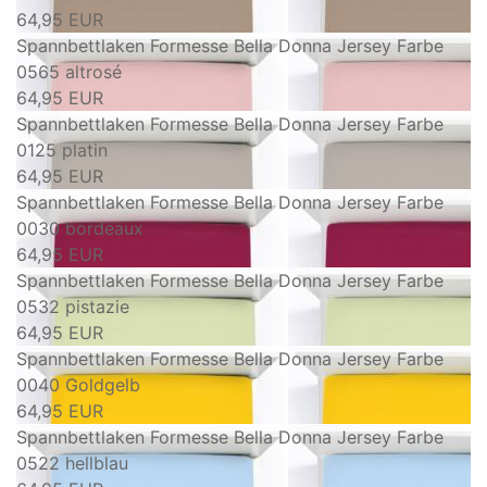
64,95 EUR
Spannbettlaken Formesse Bella Donna Jersey Farbe
0565 altrosé
64,95 EUR
Spannbettlaken Formesse Bella Donna Jersey Farbe
0125 platin
64,95 EUR
Spannbettlaken Formesse Bella Donna Jersey Farbe
0030 bordeaux
64,95 EUR
Spannbettlaken Formesse Bella Donna Jersey Farbe
0532 pistazie
64,95 EUR
Spannbettlaken Formesse Bella Donna Jersey Farbe
0040 Goldgelb
64,95 EUR
Spannbettlaken Formesse Bella Donna Jersey Farbe
0522 hellblau