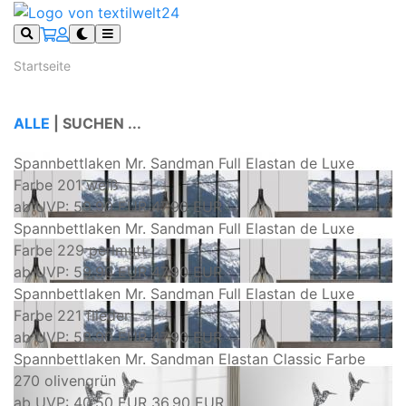
Startseite
ALLE
|
SUCHEN ...
Spannbettlaken Mr. Sandman Full Elastan de Luxe
Farbe 201 weiß
ab
UVP: 59,90 EUR
47,90 EUR
Spannbettlaken Mr. Sandman Full Elastan de Luxe
Farbe 229 perlmutt
ab
UVP: 59,90 EUR
47,90 EUR
Spannbettlaken Mr. Sandman Full Elastan de Luxe
Farbe 221 flieder
ab
UVP: 59,90 EUR
47,90 EUR
Spannbettlaken Mr. Sandman Elastan Classic Farbe
270 olivengrün
ab
UVP: 40,50 EUR
36,90 EUR