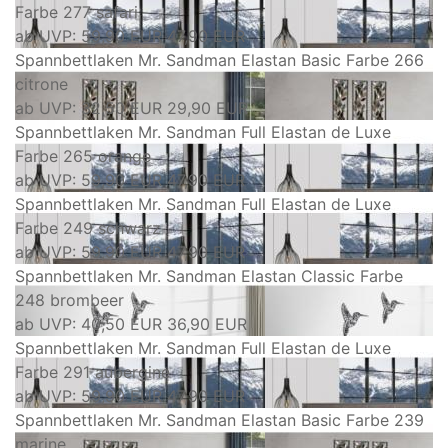
Farbe 277 safari
ab
UVP: 59,90 EUR
47,90 EUR
Spannbettlaken Mr. Sandman Elastan Basic Farbe 266
citrone
ab
UVP: 32,50 EUR
29,90 EUR
Spannbettlaken Mr. Sandman Full Elastan de Luxe
Farbe 265 orange
ab
UVP: 59,90 EUR
47,90 EUR
Spannbettlaken Mr. Sandman Full Elastan de Luxe
Farbe 249 schwarz
ab
UVP: 59,90 EUR
47,90 EUR
Spannbettlaken Mr. Sandman Elastan Classic Farbe
248 brombeer
ab
UVP: 40,50 EUR
36,90 EUR
Spannbettlaken Mr. Sandman Full Elastan de Luxe
Farbe 291 aubergine
ab
UVP: 59,90 EUR
47,90 EUR
Spannbettlaken Mr. Sandman Elastan Basic Farbe 239
marine