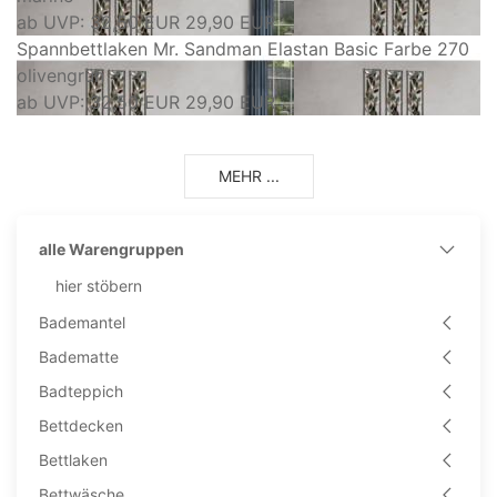
ab
UVP: 32,50 EUR
29,90 EUR
Spannbettlaken Mr. Sandman Elastan Basic Farbe 270
olivengrün
ab
UVP: 32,50 EUR
29,90 EUR
MEHR ...
alle Warengruppen
hier stöbern
Bademantel
Badematte
Badteppich
Bettdecken
Bettlaken
Bettwäsche