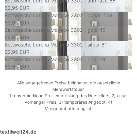
Bettwäsche Lorena Monaco 3302 | anthrazit 85
62,95 EUR
Bettwäsche Lorena Monaco 3302 | ocean 253
62,95 EUR
Bettwäsche Lorena Monaco 3302 | gold 45
62,95 EUR
Bettwäsche Lorena Monaco 3302 | silber 81
62,95 EUR
Bettwäsche Lorena Monaco 3302 | opal 28
62,95 EUR
Alle angegebenen Preise beinhalten die gesetzliche
Mehrwertsteuer.
1) unverbindliche Preisempfehlung des Herstellers, 2) unser
vorheriger Preis, 3) temporäres Angebot, 4)
Mengenrabatte möglich
textilwelt24.de