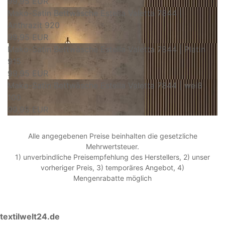
99,95 EUR
Mako-Satin Bettwäsche Estella Valetta 7844 |
Anthrazit 920
99,95 EUR
Mako-Satin Bettwäsche Estella Valetta 7844 | Platin
915
99,95 EUR
Mako-Satin Bettwäsche Estella Valetta 7844 | weiß
100
99,95 EUR
Alle angegebenen Preise beinhalten die gesetzliche
Mehrwertsteuer.
1) unverbindliche Preisempfehlung des Herstellers, 2) unser
vorheriger Preis, 3) temporäres Angebot, 4)
Mengenrabatte möglich
textilwelt24.de