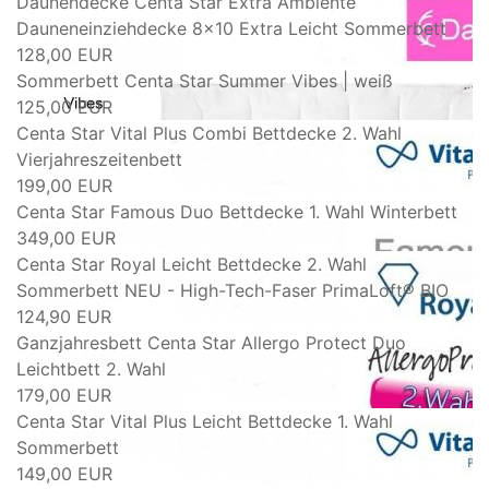
Daunendecke Centa Star Extra Ambiente
Dauneneinziehdecke 8x10 Extra Leicht Sommerbett
128,00 EUR
Sommerbett Centa Star Summer Vibes | weiß
125,00 EUR
Centa Star Vital Plus Combi Bettdecke 2. Wahl
Vierjahreszeitenbett
199,00 EUR
Centa Star Famous Duo Bettdecke 1. Wahl Winterbett
349,00 EUR
Centa Star Royal Leicht Bettdecke 2. Wahl
Sommerbett NEU - High-Tech-Faser PrimaLoft® BIO
124,90 EUR
Ganzjahresbett Centa Star Allergo Protect Duo
Leichtbett 2. Wahl
179,00 EUR
Centa Star Vital Plus Leicht Bettdecke 1. Wahl
Sommerbett
149,00 EUR