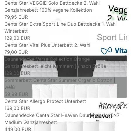
Centa Star VEGGIE Solo Bettdecke 2. Wahl
Ganzjahresbett 100% vegane Kollektion
79,95 EUR
Centa Star Extra Sport Line Duo Bettdecke 1. Wahl
Winterbett
129,00 EUR
Centa Star Vital Plus Unterbett 2. Wahl
79,00 EUR
Daunendecke Verse Collection Orange -
Ganzjahresbett leicht Kammern je nach Größe
129,00 EUR
Sommerbett Centa Star Summer Organic Cotton |
weiß
59,99 EUR
Centa Star Allergo Protect Unterbett
169,00 EUR
Daunendecke Centa Star Heaven Daunendecke 5x7
Medium Ganzjahresbett
449,00 EUR