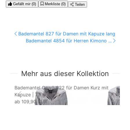
Gefällt mir
(0)
Merkliste
(0)
Teilen
Bademantel 827 für Damen mit Kapuze lang ...
Bademantel 4854 für Herren Kimono ...
Mehr aus dieser Kollektion
Bademantel Cawö 822 für Damen Kurz mit
Ba
Kapuze | 73 graphit
na
ab
109,90 EUR
a