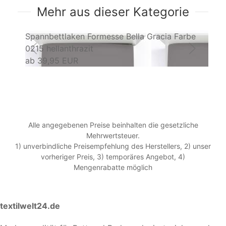
Mehr aus dieser Kategorie
Spannbettlaken Formesse Bella Gracia Farbe
Sp
0215 hellanthrazit
01
ab
39,95 EUR
a
Alle angegebenen Preise beinhalten die gesetzliche
Mehrwertsteuer.
1) unverbindliche Preisempfehlung des Herstellers, 2) unser
vorheriger Preis, 3) temporäres Angebot, 4)
Mengenrabatte möglich
textilwelt24.de