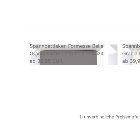
Spannbettlaken Formesse Bella
Spannbe
Gracia Farbe 0215 hellanthrazit
Gracia 
ab
39,95 EUR
ab
39,
1) unverbindliche Preisempfeh