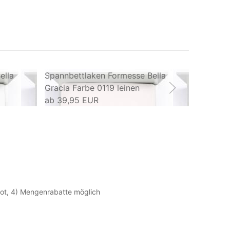
ella
Spannbettlaken Formesse Bella
Spannbe
Gracia Farbe 0119 leinen
Gracia 
ab
39,95 EUR
ab
39,9
ebot, 4) Mengenrabatte möglich