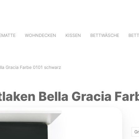
EMATTE
WOHNDECKEN
KISSEN
BETTWÄSCHE
BET
la Gracia Farbe 0101 schwarz
aken Bella Gracia Fa