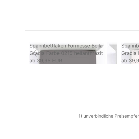
Spannbettlaken Formesse Bella
Spannbe
Gracia Farbe 0215 hellanthrazit
Gracia 
ab
39,95 EUR
ab
39,
1) unverbindliche Preisempfeh