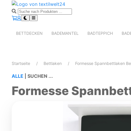
BETTDECKEN
BADEMANTEL
BADTEPPICH
BAD
Startseite
Bettlaken
Formesse Spannbettlaken Bel
ALLE
|
SUCHEN ...
Formesse Spannbettl