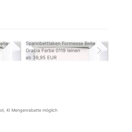
ella
Spannbettlaken Formesse Bella
Spannbe
Gracia Farbe 0119 leinen
Gracia F
ab
39,95 EUR
ab
39,9
ebot, 4) Mengenrabatte möglich