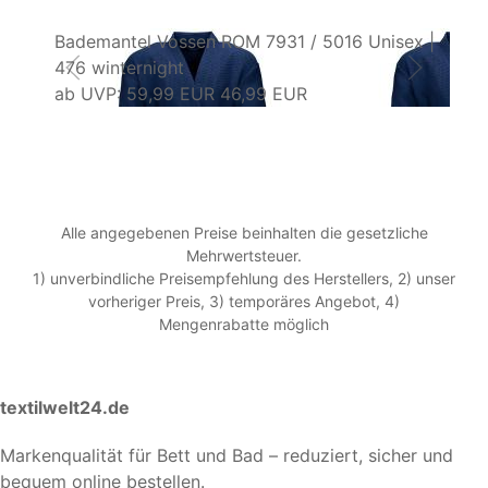
Bademantel Vossen ROM 7931 / 5016 Unisex |
Ba
476 winternight
Fa
ab
UVP: 59,99 EUR
46,99 EUR
a
Alle angegebenen Preise beinhalten die gesetzliche
Mehrwertsteuer.
1) unverbindliche Preisempfehlung des Herstellers, 2) unser
vorheriger Preis, 3) temporäres Angebot, 4)
Mengenrabatte möglich
textilwelt24.de
Markenqualität für Bett und Bad – reduziert, sicher und
bequem online bestellen.