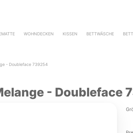
EMATTE
WOHNDECKEN
KISSEN
BETTWÄSCHE
BET
ge - Doubleface 739254
elange - Doubleface 
Gr
Pre