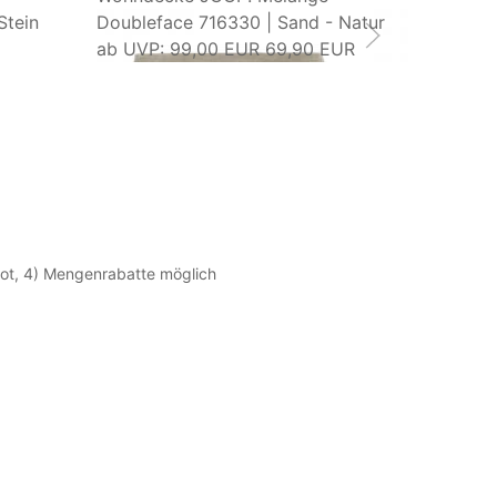
Stein
Doubleface 716330 | Sand - Natur
Doublefa
ab
UVP: 99,00 EUR
69,90 EUR
ab
99,0
ebot, 4) Mengenrabatte möglich