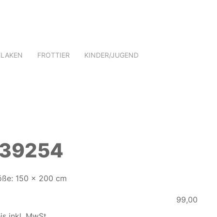
TLAKEN
FROTTIER
KINDER/JUGEND
739254
öße: 150 x 200 cm
99,00
is inkl. MwSt.