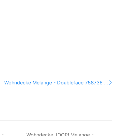
Wohndecke Melange - Doubleface 758736 ...
 -
Wohndecke JOOP! Melange -
Wohndec