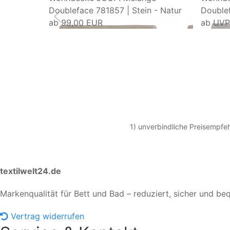
Doubleface 781857 | Stein - Natur
Doublef
ab
99,00 EUR
ab
UVP
1) unverbindliche Preisempfeh
textilwelt24.de
Markenqualität für Bett und Bad – reduziert, sicher und be
Vertrag widerrufen